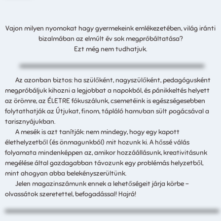
Vajon milyen nyomokat hagy gyermekeink emlékezetében, világ iránti
bizalmában az elmúlt év sok megpróbáltatása?
Ezt még nem tudhatjuk.
Az azonban biztos: ha szülőként, nagyszülőként, pedagógusként
megpróbáljuk kihozni a legjobbat a napokból, és pánikkeltés helyett
az örömre, az ÉLETRE fókuszálunk, csemetéink is egészségesebben
folytathatják az Útjukat, finom, tápláló hamuban sült pogácsával a
tarisznyájukban.
A mesék is azt tanítják: nem mindegy, hogy egy kapott
élethelyzetből (és önmagunkból) mit hozunk ki. A hőssé válás
folyamata mindenképpen az, amikor hozzáállásunk, kreativitásunk
megélése által gazdagabban távozunk egy problémás helyzetből,
mint ahogyan abba belekényszerültünk.
Jelen magazinszámunk ennek a lehetőségeit járja körbe –
olvassátok szeretettel, befogadással! Hajrá!