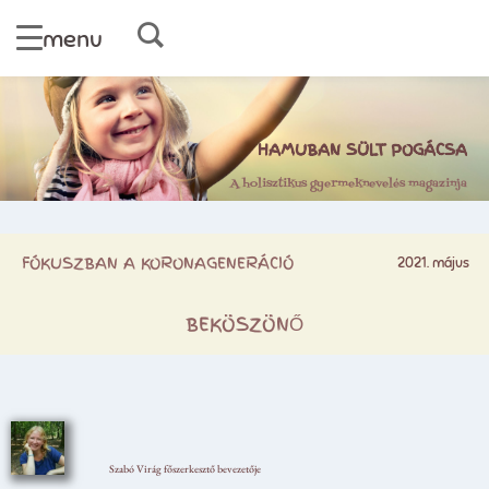
menu
HAMUBAN SÜLT POGÁCSA
A holisztikus gyermeknevelés magazinja
FÓKUSZBAN A KORONAGENERÁCIÓ
2021. május
BEKÖSZÖNŐ
Szabó Virág főszerkesztő bevezetője