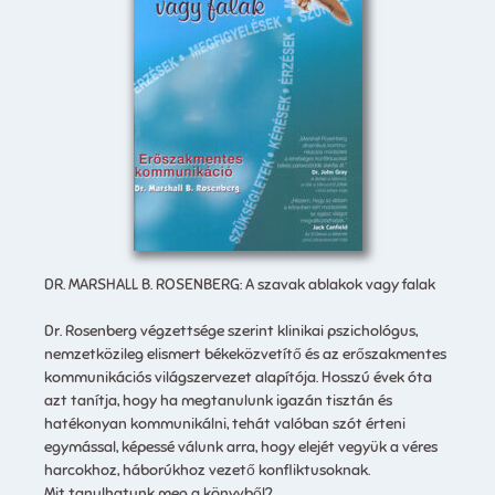
DR. MARSHALL B. ROSENBERG: A szavak ablakok vagy falak
Dr. Rosenberg végzettsége szerint klinikai pszichológus,
nemzetközileg elismert békeközvetítő és az erőszakmentes
kommunikációs világszervezet alapítója. Hosszú évek óta
azt tanítja, hogy ha megtanulunk igazán tisztán és
hatékonyan kommunikálni, tehát valóban szót érteni
egymással, képessé válunk arra, hogy elejét vegyük a véres
harcokhoz, háborúkhoz vezető konfliktusoknak.
Mit tanulhatunk meg a könyvből?