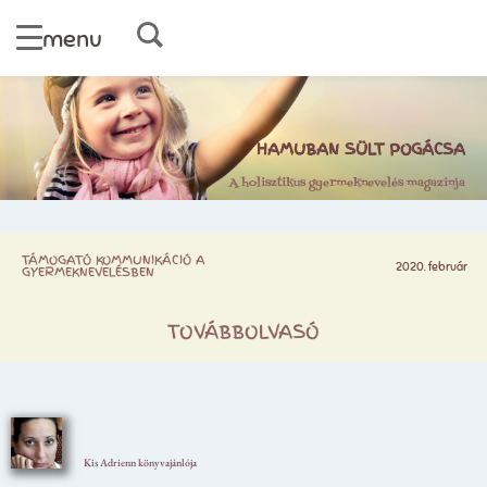
menu
HAMUBAN SÜLT POGÁCSA
A holisztikus gyermeknevelés magazinja
TÁMOGATÓ KOMMUNIKÁCIÓ A
2020. február
GYERMEKNEVELÉSBEN
TOVÁBBOLVASÓ
Kis Adrienn könyvajánlója