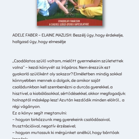
ADELE FABER – ELAINE MAZLISH: Beszélj úgy, hogy érdekelje,
hallgasd úgy, hogy elmesélje
„Csodálatos szülő voltam, mielőtt gyermekeim születettek
volna” – kezdi könyvét az írópáros. Nem érezzük ezt
gyakorló szülőként oly sokszor? Elméletben mindig sokkal
könnyebben mennek a dolgok, de amikor saját
családunkban kell szembenézni a durcás gyerekkel, a
hisztivel, a kiabálásokkal, sértődésekkel, akkor megfogadjuk:
holnaptól másképp lesz! Azután kezdődik minden elölről… a
régi vágányon.
Ez a könyv segít megtanulni:
– hogyan birkózzunk meg gyerekeink csalódásaival,
frusztrációival, negatív érzéseivel;
– hogyan mutassuk ki mérgünket anélkül, hogy bántóak