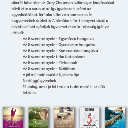
sikerét követően dr. Gary Chapman különleges kiadásokkal
bővítette a sorozatot, így igyekezett elérni az
egyedülállókat, férfiakat, illetve a kamaszok és
kisgyermekek szüleit is. A témában írott könyvei közül a
következőket ajánljuk figyelmetekbe (a teljesség igénye
nélkül):
Az 5 szeretetnyelv – Egymásra hangolva
Az 5 szeretetnyelv – Gyerekekre hangolva
Az 5 szeretetnyelv – Kamaszokra hangolva
Az 5 szeretetnyelv titka fiataloknak
Az 5 szeretetnyelv – Férfiaknak
Az 5 szeretetnyelv – Szólóban
A jól működő család 5 jellemzője
Netfüggő gyerekek
12 dolog, amit jó lett volna tudni mielőtt szülők
lettünk