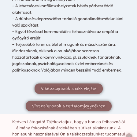
– A lehetséges konfliktushelyzetek békés párbeszéddé
alakítását.
– A dühbe és depresszióba torkolló gondolkodásmódunkkal
való szakítást.
– Együttérzéssel kommunikálni, felhasználva az empátia
gyógyító erejét.
– Teljesebbé tenni az életet magunk és mások számára.
Mindazoknak, akiknek a munkájához szorosan
hozzátartozik a kommunikáció: pl. szülőknek, tanároknak,
jogászoknak, pszichológusoknak, üzletembereknek és
politikusoknak. Valójában minden beszélni tudó embernek.
Visszalapozok a cikk elejére
Visszalapozok a tartalomjegyzékhez
Kedves Látogató! Tájékoztatjuk, hogy a honlap felhasználói
élmény fokozásának érdekében sütiket alkalmazunk. A
honlapunk használatával Ön a tájékoztatásunkat tudomásul