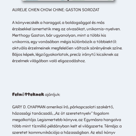
AURELIE CHIEN CHOW CHINE: GASTON SOROZAT
A könyvecskék a haraggal, a boldogsággal és más
érzésekkel ismertetik meg az olvasókat, unikornis-nyelven.
Merthogy Gaston, bár ugyanolyan, mint a többi kis
unikornis, egy vonásában mégis különbözik a többiektől:
aktuális érzelmeinek megfelelően változik sörényének színe.
Bájos képek, légzőgyakorlatok, precíz iránytű kicsiknek az
érzelmek világában való eligazodáshoz.
Felnőtteknek
ajánljuk:
GARY D. CHAPMAN amerikai író, párkapcsolati szakértő,
házassági tanácsadó, „Az öt szeretetnyelv” fogalom
megalkotója. Legismertebb könyve, az Egymásra hangolva
több mint tízmillió példányban kelt el világszerte. Témája: a
szeretet kommunikációja a házasságban. Az első könyv