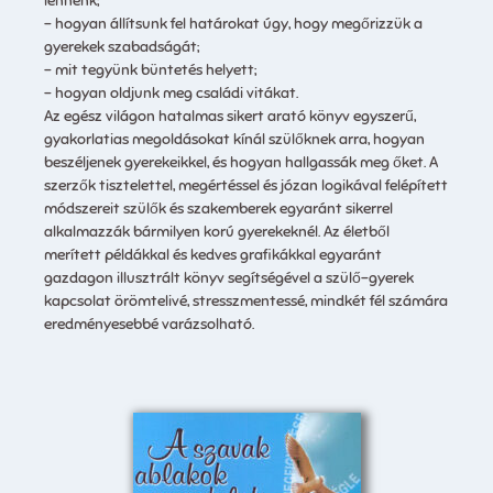
lennénk;
– hogyan állítsunk fel határokat úgy, hogy megőrizzük a
gyerekek szabadságát;
– mit tegyünk büntetés helyett;
– hogyan oldjunk meg családi vitákat.
Az egész világon hatalmas sikert arató könyv egyszerű,
gyakorlatias megoldásokat kínál szülőknek arra, hogyan
beszéljenek gyerekeikkel, és hogyan hallgassák meg őket. A
szerzők tisztelettel, megértéssel és józan logikával felépített
módszereit szülők és szakemberek egyaránt sikerrel
alkalmazzák bármilyen korú gyerekeknél. Az életből
merített példákkal és kedves grafikákkal egyaránt
gazdagon illusztrált könyv segítségével a szülő-gyerek
kapcsolat örömtelivé, stresszmentessé, mindkét fél számára
eredményesebbé varázsolható.