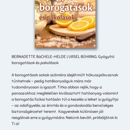
BERNADETTE BäCHELE-HELDE | URSEL BÜHRING: Gyógyító
borogatások és pakolások
A borogatások sokak számára idejétmúlt hókuszpókusznak
tűnhetnek – pedig hatékonyságuk mára már
tudományosan is igazolt. Titka abban rejlik, hogy a
panaszokhoz megfelelően kiválasztott hatóanyag valamint
a borogatás fizikai hatásán túl a kezelés a lelket is gyógyítja
– az odafigyelés, az érintés és a gondoskodás bensőséges
biztonságérzetet teremt. Kisgyerekek különösen jól
reagálnak erre a gyógymódra. Nekünk bevált, próbáljátok ki
Ti is!