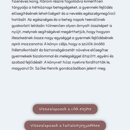
tizenéves korig. Három részre tagolódva kimerítően
tárgyalja a hétköznapi betegségeket, a gyermeki fejlődés
elősegítésének lehetőségeit és a nevelés egészségmegőrző
hatását. Az egészséges és a beteg napok teendőinek
gyakorlati leírásán túlmenően olyan árnyalt összképet is
nyújt, melynek segítségével megérthetjük, hogy hogyan
illeszkednek össze nagy egységgé a gyermek fejlődésének
apró mozzanatai. A könyv célja, hogy a szülők önálló
ítéletalkotását és biztonságérzetét növelve elősegítse
gyermekeik bizalommal és melegséggel átszőtt, egyéni és
szabad fejlődését. A könyvet húsz nyelvre fordították le,
magyarul Dr. Szőke Henrik gondozásában jelent meg.
Visszalapozok a cikk elejére
Visszalapozok a tartalomjegyzékhez