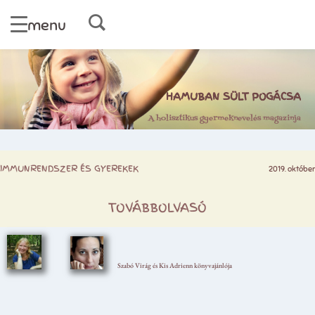
menu
HAMUBAN SÜLT POGÁCSA
A holisztikus gyermeknevelés magazinja
IMMUNRENDSZER ÉS GYEREKEK
2019. október
TOVÁBBOLVASÓ
Szabó Virág és Kis Adrienn könyvajánlója