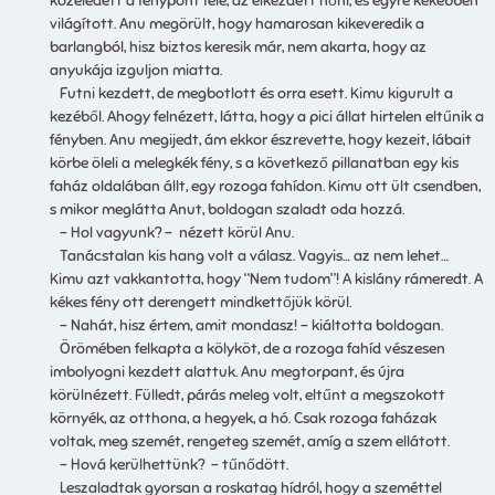
közeledett a fénypont felé, az elkezdett nőni, és egyre kékebben
világított. Anu megörült, hogy hamarosan kikeveredik a
barlangból, hisz biztos keresik már, nem akarta, hogy az
anyukája izguljon miatta.
Futni kezdett, de megbotlott és orra esett. Kimu kigurult a
kezéből. Ahogy felnézett, látta, hogy a pici állat hirtelen eltűnik a
fényben. Anu megijedt, ám ekkor észrevette, hogy kezeit, lábait
körbe öleli a melegkék fény, s a következő pillanatban egy kis
faház oldalában állt, egy rozoga fahídon. Kimu ott ült csendben,
s mikor meglátta Anut, boldogan szaladt oda hozzá.
– Hol vagyunk? – nézett körül Anu.
Tanácstalan kis hang volt a válasz. Vagyis… az nem lehet…
Kimu azt vakkantotta, hogy “Nem tudom”! A kislány rámeredt. A
kékes fény ott derengett mindkettőjük körül.
– Nahát, hisz értem, amit mondasz! – kiáltotta boldogan.
Örömében felkapta a kölyköt, de a rozoga fahíd vészesen
imbolyogni kezdett alattuk. Anu megtorpant, és újra
körülnézett. Fülledt, párás meleg volt, eltűnt a megszokott
környék, az otthona, a hegyek, a hó. Csak rozoga faházak
voltak, meg szemét, rengeteg szemét, amíg a szem ellátott.
– Hová kerülhettünk? – tűnődött.
Leszaladtak gyorsan a roskatag hídról, hogy a szeméttel