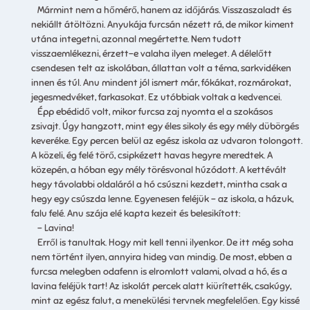
Mármint nem a hőmérő, hanem az időjárás. Visszaszaladt és
nekiállt átöltözni. Anyukája furcsán nézett rá, de mikor kiment
utána integetni, azonnal megértette. Nem tudott
visszaemlékezni, érzett-e valaha ilyen meleget. A délelőtt
csendesen telt az iskolában, állattan volt a téma, sarkvidéken
innen és túl. Anu mindent jól ismert már, fókákat, rozmárokat,
jegesmedvéket, farkasokat. Ez utóbbiak voltak a kedvencei.
Épp ebédidő volt, mikor furcsa zaj nyomta el a szokásos
zsivajt. Úgy hangzott, mint egy éles sikoly és egy mély dübörgés
keveréke. Egy percen belül az egész iskola az udvaron tolongott.
A közeli, ég felé törő, csipkézett havas hegyre meredtek. A
közepén, a hóban egy mély törésvonal húzódott. A kettévált
hegy távolabbi oldaláról a hó csúszni kezdett, mintha csak a
hegy egy csúszda lenne. Egyenesen feléjük – az iskola, a házuk,
falu felé. Anu szája elé kapta kezeit és belesikított:
– Lavina!
Erről is tanultak. Hogy mit kell tenni ilyenkor. De itt még soha
nem történt ilyen, annyira hideg van mindig. De most, ebben a
furcsa melegben odafenn is elromlott valami, olvad a hó, és a
lavina feléjük tart! Az iskolát percek alatt kiürítették, csakúgy,
mint az egész falut, a menekülési tervnek megfelelően. Egy kissé