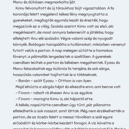
Manu és dühösen megmarkolta íját.
Kimu felvonyított és új társukhoz bújt vigasztalóan. A fa
koronája felett megjelenő kékes fény megnyugtatta a
gyerekeket, megfogták egymás kezét és érezték, hogy
megszűnik ez a világ. Szokás szerint Kimu volt az első, aki
megérkezett, de most annyira belemerült a játékba, hogy
elfelejtett Anu elé szaladni. Végre valami szép és nyugodt
környék. Boldogan harapdálta a hullámokat, miközben versenyt
futott velük a parton. A nap melegen sütötte a homokos
fövenyt, a pálmafák lengedeztek a szellőben. A gyerekek
csendben leültek a parton és békésen megpihentek. Eyasu és
Manu felszaladtak egy különös fa tetejére, és sok sárga,
hosszúkás valamiket hajítottak le a többieknek.
– Banán – szólt Eyasu. – Otthon is van ilyen.
Majd lehúzta a sárgás héjat és elkezdte enni, ami benne volt.
– Finom – rabolt rá éhesen Anu is az egyikre.
– Finom – morogta Kimu is, aki héjastól ette.
A békés, napsütötte csendben úgy tűnt, pár pillanatra
elfeledhetik a sok rosszat, amit láttak. Még nem érzékelhették a
parton, de az óceán felett a messzi távolban a szél egyre
erősödött és körbe-körbe kezdett forogni. A víz követte a