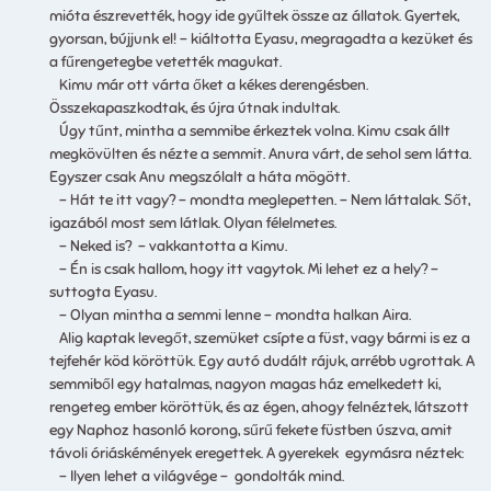
mióta észrevették, hogy ide gyűltek össze az állatok. Gyertek,
gyorsan, bújjunk el! – kiáltotta Eyasu, megragadta a kezüket és
a fűrengetegbe vetették magukat.
Kimu már ott várta őket a kékes derengésben.
Összekapaszkodtak, és újra útnak indultak.
Úgy tűnt, mintha a semmibe érkeztek volna. Kimu csak állt
megkövülten és nézte a semmit. Anura várt, de sehol sem látta.
Egyszer csak Anu megszólalt a háta mögött.
– Hát te itt vagy? – mondta meglepetten. – Nem láttalak. Sőt,
igazából most sem látlak. Olyan félelmetes.
– Neked is? – vakkantotta a Kimu.
– Én is csak hallom, hogy itt vagytok. Mi lehet ez a hely? –
suttogta Eyasu.
– Olyan mintha a semmi lenne – mondta halkan Aira.
Alig kaptak levegőt, szemüket csípte a füst, vagy bármi is ez a
tejfehér köd köröttük. Egy autó dudált rájuk, arrébb ugrottak. A
semmiből egy hatalmas, nagyon magas ház emelkedett ki,
rengeteg ember köröttük, és az égen, ahogy felnéztek, látszott
egy Naphoz hasonló korong, sűrű fekete füstben úszva, amit
távoli óriáskémények eregettek. A gyerekek egymásra néztek:
– Ilyen lehet a világvége – gondolták mind.