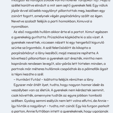
mozgást és haragos zöldbe váltva hófehér tarajokat fújt. Majd a
széllel karöltve elindult a mit sem sejtő gyerekek felé. Egy náluk
jópár évvel idősebb nagylányt pillantottak meg, kezében egy
zsinórt fogott, amelynek végén papírsárkány szállt az égen.
Nevetve szaladt feléjük a parti homokban, Kimuval a
nyomában.
Az első nagyobb hullám akkor érte el a partot. Kimut egészen
a gyerekekig gurította. Prüszkölve köpködte ki a sós vizet. A
gyerekek nevettek, viccesen nézett ki egy tengerből kiguruló
szürke szőrgombóc. A szél felerősödött és kikapta a
parpírsárkányt a lány kezéből, majd messzire repítette. A
következő pillanatban a gyerekek azt érezték, mintha nem
kapnának rendesen levegőt, sós-párás lett hirtelen minden, a
partnak már méteres hullámok csapódtak és a pálmafák ágait
is tépni kezdte a szél.
– Hurrikán! Futás! – kiáltotta feléjük rémülten a lány.
Egyszer már átélt ilyet, tudta, hogy nagyon hamar ideér és
veszélyben van az életük. A gyerekek nem kérdeztek semmit,
csak követték, amennyire tudták az egyre jobban tomboló
szélben. Gyalog semmi esélyük nem lett volna elfutni, de Annie –
így hívták a nagylányt – tudta, mit csinál. Egy kis furgon parkolt
a parton, Annie futtában intett a gyerekeknek, hogy ugorjanak