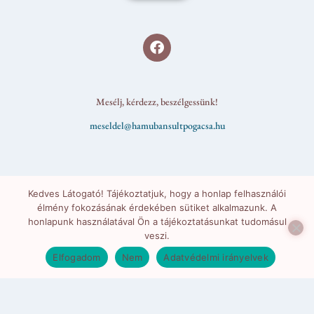
Mesélj, kérdezz, beszélgessünk!
meseldel@hamubansultpogacsa.hu
Kedves Látogató! Tájékoztatjuk, hogy a honlap felhasználói
élmény fokozásának érdekében sütiket alkalmazunk. A
honlapunk használatával Ön a tájékoztatásunkat tudomásul
veszi.
Elfogadom
Nem
Adatvédelmi irányelvek