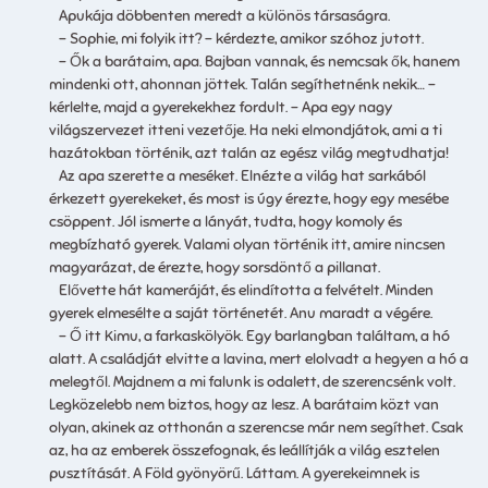
Apukája döbbenten meredt a különös társaságra.
– Sophie, mi folyik itt? – kérdezte, amikor szóhoz jutott.
– Ők a barátaim, apa. Bajban vannak, és nemcsak ők, hanem
mindenki ott, ahonnan jöttek. Talán segíthetnénk nekik… –
kérlelte, majd a gyerekekhez fordult. – Apa egy nagy
világszervezet itteni vezetője. Ha neki elmondjátok, ami a ti
hazátokban történik, azt talán az egész világ megtudhatja!
Az apa szerette a meséket. Elnézte a világ hat sarkából
érkezett gyerekeket, és most is úgy érezte, hogy egy mesébe
csöppent. Jól ismerte a lányát, tudta, hogy komoly és
megbízható gyerek. Valami olyan történik itt, amire nincsen
magyarázat, de érezte, hogy sorsdöntő a pillanat.
Elővette hát kameráját, és elindította a felvételt. Minden
gyerek elmesélte a saját történetét. Anu maradt a végére.
– Ő itt Kimu, a farkaskölyök. Egy barlangban találtam, a hó
alatt. A családját elvitte a lavina, mert elolvadt a hegyen a hó a
melegtől. Majdnem a mi falunk is odalett, de szerencsénk volt.
Legközelebb nem biztos, hogy az lesz. A barátaim közt van
olyan, akinek az otthonán a szerencse már nem segíthet. Csak
az, ha az emberek összefognak, és leállítják a világ esztelen
pusztítását. A Föld gyönyörű. Láttam. A gyerekeimnek is