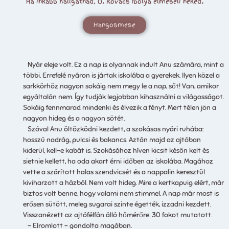
Ha inkább hallgatnád, Ó. Kovács Ibolya elmeséli neked.
Hangosmese
Nyár eleje volt. Ez a nap is olyannak indult Anu számára, mint a
többi. Errefelé nyáron is jártak iskolába a gyerekek. Ilyen közel a
sarkkörhöz nagyon sokáig nem megy le a nap, sőt! Van, amikor
egyáltalán nem. Így tudják legjobban kihasználni a világosságot.
Sokáig fennmarad mindenki és élvezik a fényt. Mert télen jön a
nagyon hideg és a nagyon sötét.
Szóval Anu öltözködni kezdett, a szokásos nyári ruhába:
hosszú nadrág, pulcsi és bakancs. Aztán majd az ajtóban
kiderül, kell-e kabát is. Szokásához híven kicsit későn kelt és
sietnie kellett, ha oda akart érni időben az iskolába. Magához
vette a szárított halas szendvicsét és a nappalin keresztül
kiviharzott a házból. Nem volt hideg. Mire a kertkapuig elért, már
biztos volt benne, hogy valami nem stimmel. A nap már most is
erősen sütött, meleg sugarai szinte égették, izzadni kezdett.
Visszanézett az ajtófélfán álló hőmérőre. 30 fokot mutatott.
– Elromlott – gondolta magában.