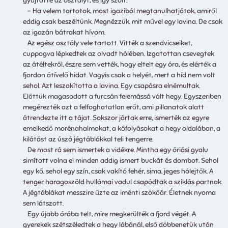
gyűjtötte az osztályt, és így szólt:
– Ha velem tartotok, most igaziból megtanulhatjátok, amiről
eddig csak beszéltünk. Megnézzük, mit művel egy lavina. De csak
az igazán bátrakat hívom.
Az egész osztály vele tartott. Vitték a szendvicseiket,
cuppogva lépkedtek az olvadt hólében. Izgatottan csevegtek
az átéltekről, észre sem vették, hogy eltelt egy óra, és elérték a
fjordon átívelő hidat. Vagyis csak a helyét, mert a híd nem volt
sehol. Azt leszakította a lavina. Egy csapásra elnémultak.
Előttük magasodott a furcsán felemássá vált hegy. Egyszeriben
megérezték azt a felfoghatatlan erőt, ami pillanatok alatt
átrendezte itt a tájat. Sokszor jártak erre, ismerték az egyre
emelkedő morénahalmokat, a kőfolyásokat a hegy oldalában, a
kilátást az úszó jégtáblákkal teli tengerre.
De most rá sem ismertek a vidékre. Mintha egy óriási gyalu
simított volna el minden addig ismert buckát és dombot. Sehol
egy kő, sehol egy szín, csak vakító fehér, sima, jeges hólejtők. A
tenger haragoszöld hullámai vadul csapódtak a sziklás partnak.
A jégtáblákat messzire űzte az iménti szökőár. Életnek nyoma
sem látszott.
Egy újabb órába telt, mire megkerülték a fjord végét. A
gyerekek szétszéledtek a hegy lábánál, első döbbenetük után