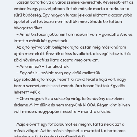
Lassan botorkálva a város szélére keveredtek. Kevesebb lett az
ember és egy picivel jobban láttak már, de marta a torkukat a
sűrű büdösség. Egy nagyon furcsa jelekkel ellátott alacsonyabb
épületet vettek észre, nem tudták mire vélni, de biztatóan
hívogatta őket.
– Annál biztosan jobb, mint ami idekint van – gondolta Anu és
intett a másik két gyereknek.
Az ajtó nyitva volt, beléptek rajta, aztán még másik három
ajtón mentek át. Érezték a friss fuvallatot, a levegő kitisztult és
zöld növények friss illata csapta meg orrukat.
– Mi lehet ez? – tanakodtak.
– Egy oázis – szólalt meg egy kisfiú mellettük.
Egy sokadik ajtó mögül lépett ki, rövid, fekete haja volt, nagy
barna szemei, amik kicsit mandulára hasonlítottak. Egyidős
lehetett velük.
– Chen vagyok. Ez a sok szép virág, fa és növény a szüleim
érdeme. Mi itt élünk és nem megyünk ki ODA. Régen kint is ilyen
volt minden, nagypapám mesélte – mondta a kisfiú.
Majd elővett egy fotóalbumot és megmutatta nekik azt a
másik világot. Aztán másik képeket is mutatott, a hatalmas