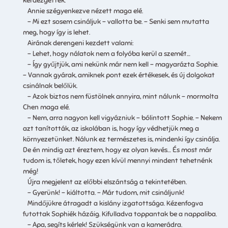
kérdezgették.
Annie szégyenkezve nézett maga elé.
– Mi ezt sosem csináljuk – vallotta be. – Senki sem mutatta
meg, hogy így is lehet.
Airának derengeni kezdett valami:
– Lehet, hogy nálatok nem a folyóba kerül a szemét…
– Így gyűjtjük, ami nekünk már nem kell – magyarázta Sophie.
– Vannak gyárak, amiknek pont ezek értékesek, és új dolgokat
csinálnak belőlük.
– Azok biztos nem füstölnek annyira, mint nálunk – mormolta
Chen maga elé.
– Nem, arra nagyon kell vigyázniuk – bólintott Sophie. – Nekem
azt tanították, az iskolában is, hogy így védhetjük meg a
környezetünket. Nálunk ez természetes is, mindenki így csinálja.
De én mindig azt éreztem, hogy ez olyan kevés… És most már
tudom is, tőletek, hogy ezen kívül mennyi mindent tehetnénk
még!
Újra megjelent az előbbi elszántság a tekintetében.
– Gyerünk! – kiáltotta. – Már tudom, mit csináljunk!
Mindőjükre átragadt a kislány izgatottsága. Kézenfogva
futottak Sophiék házáig. Kifulladva toppantak be a nappaliba.
– Apa, segíts kérlek! Szükségünk van a kamerádra.