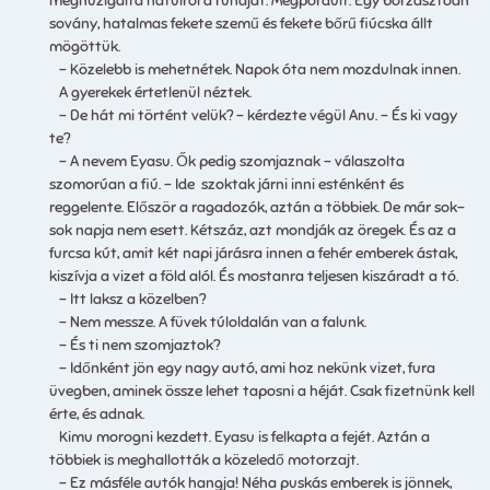
meghuzigálta hátulról a ruháját. Megpördült. Egy borzasztóan
sovány, hatalmas fekete szemű és fekete bőrű fiúcska állt
mögöttük.
– Közelebb is mehetnétek. Napok óta nem mozdulnak innen.
A gyerekek értetlenül néztek.
– De hát mi történt velük? – kérdezte végül Anu. – És ki vagy
te?
– A nevem Eyasu. Ők pedig szomjaznak – válaszolta
szomorúan a fiú. – Ide szoktak járni inni esténként és
reggelente. Először a ragadozók, aztán a többiek. De már sok-
sok napja nem esett. Kétszáz, azt mondják az öregek. És az a
furcsa kút, amit két napi járásra innen a fehér emberek ástak,
kiszívja a vizet a föld alól. És mostanra teljesen kiszáradt a tó.
– Itt laksz a közelben?
– Nem messze. A füvek túloldalán van a falunk.
– És ti nem szomjaztok?
– Időnként jön egy nagy autó, ami hoz nekünk vizet, fura
üvegben, aminek össze lehet taposni a héját. Csak fizetnünk kell
érte, és adnak.
Kimu morogni kezdett. Eyasu is felkapta a fejét. Aztán a
többiek is meghallották a közeledő motorzajt.
– Ez másféle autók hangja! Néha puskás emberek is jönnek,