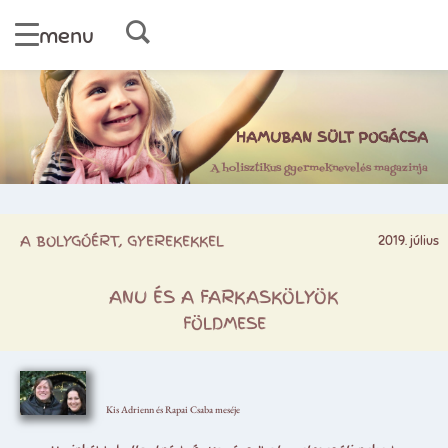
menu
HAMUBAN SÜLT POGÁCSA
A holisztikus gyermeknevelés magazinja
A BOLYGÓÉRT, GYEREKEKKEL
2019. július
ANU ÉS A FARKASKÖLYÖK
FÖLDMESE
Kis Adrienn és Rapai Csaba meséje