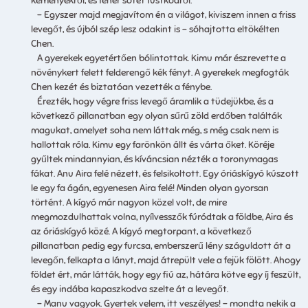
kéményekről, és fehér sötét füstködről.
– Egyszer majd megjavítom én a világot, kiviszem innen a friss
levegőt, és újból szép lesz odakint is – sóhajtotta eltökélten
Chen.
A gyerekek egyetértően bólintottak. Kimu már észrevette a
növénykert felett felderengő kék fényt. A gyerekek megfogták
Chen kezét és biztatóan vezették a fénybe.
Érezték, hogy végre friss levegő áramlik a tüdejükbe, és a
következő pillanatban egy olyan sűrű zöld erdőben találták
magukat, amelyet soha nem láttak még, s még csak nem is
hallottak róla. Kimu egy farönkön állt és várta őket. Köréje
gyűltek mindannyian, és kíváncsian nézték a toronymagas
fákat. Anu Aira felé nézett, és felsikoltott. Egy óriáskígyó kúszott
le egy fa ágán, egyenesen Aira felé! Minden olyan gyorsan
történt. A kígyó már nagyon közel volt, de mire
megmozdulhattak volna, nyílvesszők fúródtak a földbe, Aira és
az óriáskígyó közé. A kígyó megtorpant, a következő
pillanatban pedig egy furcsa, emberszerű lény száguldott át a
levegőn, felkapta a lányt, majd átrepült vele a fejük fölött. Ahogy
földet ért, már látták, hogy egy fiú az, hátára kötve egy íj feszült,
és egy indába kapaszkodva szelte át a levegőt.
– Manu vagyok. Gyertek velem, itt veszélyes! – mondta nekik a