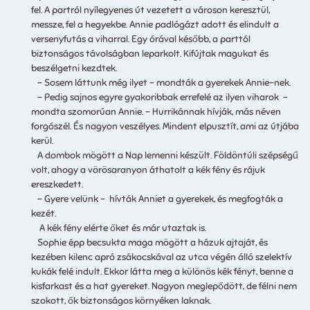
fel. A partról nyílegyenes út vezetett a városon keresztül,
messze, fel a hegyekbe. Annie padlógázt adott és elindult a
versenyfutás a viharral. Egy órával később, a parttól
biztonságos távolságban leparkolt. Kifújtak magukat és
beszélgetni kezdtek.
– Sosem láttunk még ilyet – mondták a gyerekek Annie-nek.
– Pedig sajnos egyre gyakoribbak errefelé az ilyen viharok –
mondta szomorúan Annie. – Hurrikánnak hívják, más néven
forgószél. És nagyon veszélyes. Mindent elpusztít, ami az útjába
kerül.
A dombok mögött a Nap lemenni készült. Földöntúli szépségű
volt, ahogy a vörösaranyon áthatolt a kék fény és rájuk
ereszkedett.
– Gyere velünk – hívták Anniet a gyerekek, és megfogták a
kezét.
A kék fény elérte őket és már utaztak is.
Sophie épp becsukta maga mögött a házuk ajtaját, és
kezében kilenc apró zsákocskával az utca végén álló szelektív
kukák felé indult. Ekkor látta meg a különös kék fényt, benne a
kisfarkast és a hat gyereket. Nagyon meglepődött, de félni nem
szokott, ők biztonságos környéken laknak.