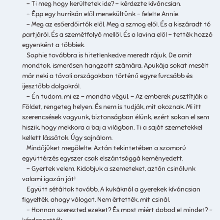
– Ti meg hogy kerültetek ide? – kérdezte kíváncsian.
– Épp egy hurrikán elől menekültünk – felelte Annie.
– Meg az esőerdőirtók elől. Meg a szmog elől. És a kiszáradt tó
partjáról. És a szemétfolyó mellől. És a lavina elől – tették hozzá
egyenként a többiek.
Sophie továbbra is hitetlenkedve meredt rájuk. De amit
mondtak, ismerősen hangzott számára. Apukája sokat mesélt
már neki a távoli országokban történő egyre furcsább és
ijesztőbb dolgokról.
– Én tudom, mi ez – mondta végül. – Az emberek pusztítják a
Földet, rengeteg helyen. És nem is tudják, mit okoznak. Mi itt
szerencsések vagyunk, biztonságban élünk, ezért sokan el sem
hiszik, hogy mekkora a baj a világban. Ti a saját szemetekkel
kellett lássátok. Úgy sajnálom.
Mindőjüket megölelte. Aztán tekintetében a szomorú
együttérzés egyszer csak elszántsággá keményedett.
– Gyertek velem. Kidobjuk a szemeteket, aztán csinálunk
valami igazán jót!
Együtt sétáltak tovább. A kukáknál a gyerekek kíváncsian
figyelték, ahogy válogat. Nem értették, mit csinál.
– Honnan szerezted ezeket? És most miért dobod el mindet? –