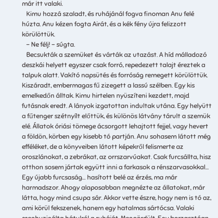
már itt valaki.
Kimu hozzá szaladt, és ruhájánál fogva finoman Anu felé
húzta. Anu kézen fogta Airát, és a kék fény újra felizzott
körülöttük.
– Ne félj! – súgta.
Becsukták a szemüket és várták az utazást. A híd málladozó
deszkái helyett egyszer csak forró, repedezett talajt éreztek a
talpuk alatt. Vakító napsütés és forróság remegett körülöttük.
Kiszáradt, embermagas fű zizegett a lassú szélben. Egy kis
emelkedőn álltak. Kimu hirtelen nyüszíteni kezdett, majd
futásnak eredt. A lányok izgatottan indultak utána. Egy helyütt
a fűtenger szétnyílt előttük, és különös látvány tárult a szemük
elé. Állatok óriási tömege ácsorgott lehajtott fejjel, vagy hevert
a földön, körben egy kisebb tó partján. Anu sohasem látott még
efféléket, de a könyveiben látott képekről felismerte az
oroszlánokat, a zebrákat, az orrszarvúakat. Csak furcsállta, hisz
otthon sosem jártak együtt inni a farkasok a rénszarvasokkal…
Egy újabb furcsaság… hasított belé az érzés, ma már
harmadszor. Ahogy alaposabban megnézte az állatokat, már
látta, hogy mind csupa sár. Akkor vette észre, hogy nem is tó az,
ami körül fekszenek, hanem egy hatalmas sártócsa. Valaki