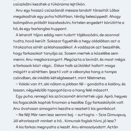
csúszkálni kezdtek a tükörsima lejtőkön.
Anu egy hosszú csúszásnál messze landolt társaitól. Lábai
megakadtak egy puha hófoltban, térdig belesüppedt. Ahogy
kalimpálva próbált kiszabadulni, hirtelen engedett körülötte a
hó, és egy barlangba huppant.
A letarolt tájon eddig nem tudott tájékozódni, de azonnal
tudta, hová került. Sokszor figyelték a hegy oldalában azt a
titokzatos sötét sziklahasadékot. A vadászok azt beszélték,
hogy farkasokat tanyája az. Sosem mertek a közelébe sem
menni. Anu megborzongott. Megúszta a lavinát, és most mégis
a farkasok közt végzi… Ekkor halk szűkölést hallott maga
mögött a sötétben. Ijesztő volt a vékonyka hang a tompa
csöndben, de inkább kétségbeesett, mint félelmetes.
– Valaki van itt, aki nálam is jobban fél – gondolta a kislány, és
lassan, négykézláb tapogatózva a hang felé mászott.
Egy puha, remegő kis szőrcsomót érintettek ujjai. Apró, hegyes
kis fogacskák kaptak finoman a kezébe. Egy farkaskölyök volt.
Anu óvatosan simogatni kezdte a reszkető kis gombócot.
– Ne félj! Már nem lesz semmi baj – suttogta. – Szia Qimuqsuq.
Jól eltorlaszolt minket a hó… Kimunak foglak hívni, jó lesz?
A kis farkas megnyalta a kezét. Anu elmosolyodott. Aztán