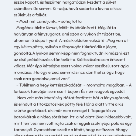
észbe kapott, és feszülten hallgatódzni kezdett a süket
csöndben. De semmi. Ki tudja, hová sodorta a lavina a kicsi
szüleit, és a falkát.
– Most mit csináljunk… – sóhajtotta.
Magához ölelte Kimut, felállt és körülnézett. Még látta
halványan a fénysugarat, ami azon a lyukon át tűzött be,
ahonnan ő idepottyant. A másik oldalon vaksötét. Meg van ott
egy kékes pötty, nyilván a fénysugár tükröződik a jégen,
gondolta. A lyukon semmiképp nem fognak tudni kimászni, ezt
az első próbálkozás után belátta. Kiáltozására sem érkezett
válasz. Már épp kétségbe esett volna, mikor eszébe jutott apja
mondása: „Ha úgy érzed, semmid sincs, dönthetsz úgy, hogy
csak arra gondolsz, amid van!”
– Túléltem a hegy kettészakadását – mormolta magában. – A
farkasok tanyáján sem esett bajom. És nem vagyok egyedül.
Nem volt más lehetőség. Hátat fordított hát a fénysugárnak,
és elindult a titokzatos kék pötty felé. Hóna alatt vitte a kis
szürke gombócot, aki már nem remegett. Tapogatózva
botorkáltak a hideg sötétben. Itt, a hó alatt jóval hidegebb volt,
mint fent, és nem volt rajta csak a reggeli szoknyája, póló és egy
tornacipő. Gyorsabban szedte a lábát, hogy ne fázzon. Ahogy