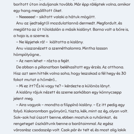
borított úton induljanak tovább. Már épp ráléptek volna, amikor
egy hang megállított őket.
– Neeeeee! – sikított valaki a hátuk mögött.
Anu az ijedtségtől mozdulatlanná dermedt. Megfordult, és
meglátta az út túloldalán a másik kislányt. Barna volt a bőre is,
a haja is, a szeme is.
– Ne lépjetek rá! – kiáltotta a kislány.
Anu visszanézett a szeméthalomra. Mintha lassan
hömpölyögne…
– Az nem lehet – rázta a fejét.
De abban a pillanatban beléhasított egy érzés. Az otthona.
Hisz azt sem hitték volna soha, hogy leszakad a fél hegy és 30
fokot mutat a hőmérő…
– Mi ez itt? És ki vagy te? – kérdezte a különös lányt.
A kislány rájuk nézett és szeme sarkában egy könnycsepp
jelent meg.
– Aira vagyok – mondta a filippínó kislány. – Ez itt pedig egy
folyó. Kiskoromban gyönyörű, tiszta, kék, mint az ég, olyan volt.
Sok-sok hal úszott benne, ebben mostuk a ruháinkat, és
rengeteget úszkáltunk benne a barátaimmal. Az egész
városrész csodaszép volt. Csak pár év telt el, és most alig lakik