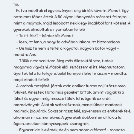
fiú.
Futva indultak el egy ösvényen, alig bírták követni Manut. Egy
hatalmas fához értek. A fiú olyan könnyedén mászott fel rajta,
mint a majmok, majd ledobott nekik egy indákból font kötelet. A
gyerekek elindultak a nyomában felfelé.
– Te itt élsz? – kérdezték Manut.
– Igen, itt fenn, a nagy fa odvában lakom. Itt biztonságos.
– De hisz te nem is féltél a kígyótól, nagyon bátor vagy! –
mondta Anu.
– Tőlük nem szoktam. Meg más állatoktól sem, tudok
magamra vigyázni. Mások elől rejtőztem el itt. Megmutatom.
Gyertek fel a fa tetejére, belül könnyen lehet mászni – mondta,
majd elindult felfelé.
A lombok tetejénél jártak már, amikor furcsa zaj ütötte meg
fülüket. Kinéztek. Hatalmas gépeket láttak, amint vágják ki a
fákat és ugyan még messze tőlük, fel is égetik az erdő
maradványait. Állatok százai futnak, menekülnek: madarak,
majmok, jaguárok. Sokszor rossz felé, egyenesen az emberek felé,
ahonnan nincs menekvés. A gyerekek döbbenten álltak a fa
ágain, arcukon könnycseppek csorogtak.
– Egyszer ide is elérnek, de én nem adom a fámat! – mondta