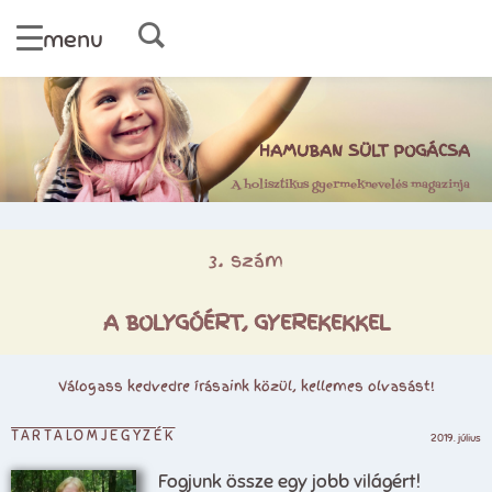
menu
HAMUBAN SÜLT POGÁCSA
A holisztikus gyermeknevelés magazinja
3. szám
A BOLYGÓÉRT, GYEREKEKKEL
Válogass kedvedre írásaink közül, kellemes olvasást!
TARTALOMJEGYZÉK
2019. július
Fogjunk össze egy jobb világért!