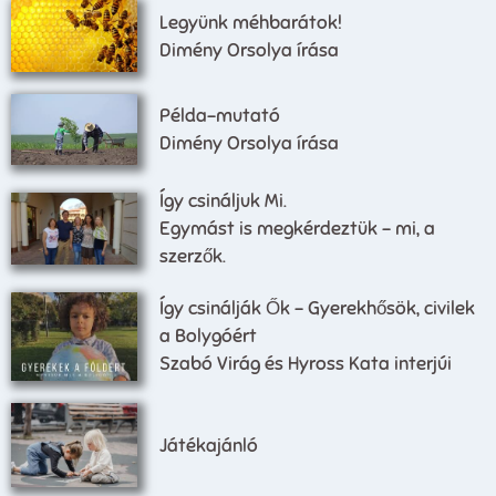
Legyünk méhbarátok!
Dimény Orsolya írása
Példa-mutató
Dimény Orsolya írása
Így csináljuk Mi.
Egymást is megkérdeztük – mi, a
szerzők.
Így csinálják Ők – Gyerekhősök, civilek
a Bolygóért
Szabó Virág és Hyross Kata interjúi
Játékajánló