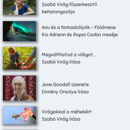
Szabó Virág főszerkesztő
beharangozója
Anu és a farkaskölyök – Földmese
Kis Adrienn és Rapai Csaba meséje
Megválthatod a világot…
Szabó Virág írása
Jane Goodall üzenete
Dimény Orsolya írása
Virágokkal a méhekért
Szabó Virág írása