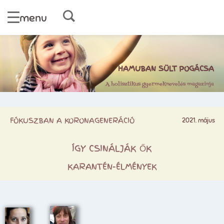
menu
HAMUBAN SÜLT POGÁCSA
A holisztikus gyermeknevelés magazinja
FÓKUSZBAN A KORONAGENERÁCIÓ
2021. május
ÍGY CSINÁLJÁK ŐK
KARANTÉN-ÉLMÉNYEK