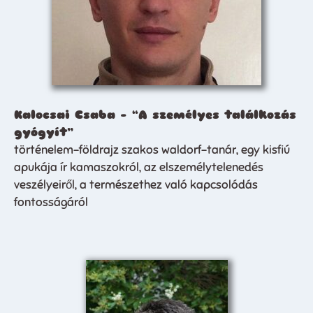
Kalocsai Csaba – “A személyes találkozás
gyógyít”
történelem-földrajz szakos waldorf-tanár, egy kisfiú
apukája ír kamaszokról, az elszemélytelenedés
veszélyeiről, a természethez való kapcsolódás
fontosságáról