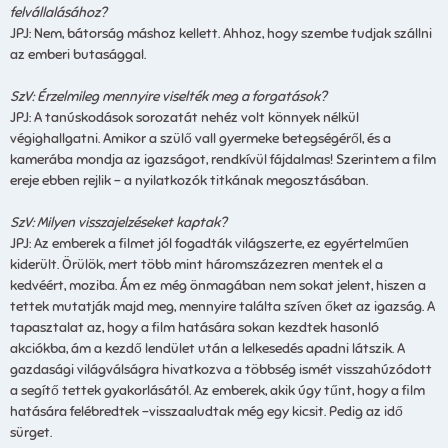
felvállalásához?
JPJ: Nem, bátorság máshoz kellett. Ahhoz, hogy szembe tudjak szállni
az emberi butasággal.
SzV: Érzelmileg mennyire viselték meg a forgatások?
JPJ: A tanúskodások sorozatát nehéz volt könnyek nélkül
végighallgatni. Amikor a szülő vall gyermeke betegségéről, és a
kamerába mondja az igazságot, rendkívül fájdalmas! Szerintem a film
ereje ebben rejlik – a nyilatkozók titkának megosztásában.
SzV: Milyen visszajelzéseket kaptak?
JPJ: Az emberek a filmet jól fogadták világszerte, ez egyértelműen
kiderült. Örülök, mert több mint háromszázezren mentek el a
kedvéért, moziba. Ám ez még önmagában nem sokat jelent, hiszen a
tettek mutatják majd meg, mennyire találta szíven őket az igazság. A
tapasztalat az, hogy a film hatására sokan kezdtek hasonló
akciókba, ám a kezdő lendület után a lelkesedés apadni látszik. A
gazdasági világválságra hivatkozva a többség ismét visszahúzódott
a segítő tettek gyakorlásától. Az emberek, akik úgy tűnt, hogy a film
hatására felébredtek –visszaaludtak még egy kicsit. Pedig az idő
sürget.