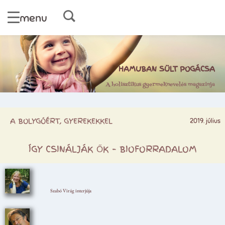
menu
HAMUBAN SÜLT POGÁCSA
A holisztikus gyermeknevelés magazinja
A BOLYGÓÉRT, GYEREKEKKEL
2019. július
ÍGY CSINÁLJÁK ŐK – BIOFORRADALOM
Szabó Virág interjúja