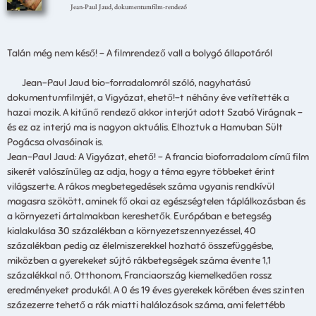
Jean-Paul Jaud, dokumentumfilm-rendező
Talán még nem késő! – A
filmrendező vall a bolygó állapotáról
Jean-Paul Jaud bio-forradalomról szóló, nagyhatású
dokumentumfilmjét, a Vigyázat, ehető!-t néhány éve vetítették a
hazai mozik. A kitűnő rendező akkor interjút adott Szabó Virágnak –
és ez az interjú ma is nagyon aktuális. Elhoztuk a Hamuban Sült
Pogácsa olvasóinak is.
Jean-Paul Jaud: A Vigyázat, ehető! – A francia bioforradalom című film
sikerét valószínűleg az adja, hogy a téma egyre többeket érint
világszerte. A rákos megbetegedések száma ugyanis rendkívül
magasra szökött, aminek fő okai az egészségtelen táplálkozásban és
a környezeti ártalmakban kereshetők. Európában e betegség
kialakulása 30 százalékban a környezetszennyezéssel, 40
százalékban pedig az élelmiszerekkel hozható összefüggésbe,
miközben a gyerekeket sújtó rákbetegségek száma évente 1,1
százalékkal nő. Otthonom, Franciaország kiemelkedően rossz
eredményeket produkál. A 0 és 19 éves gyerekek körében éves szinten
százezerre tehető a rák miatti halálozások száma, ami felettébb