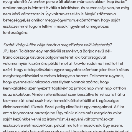
nyugtalanító. Az ember persze általában már csak akkor „kap észbe”,
amikor maga is érintetté válik a kérdésben, és szerencséje van, ha még
nem késő változtatnia. Így voltam ezzel én is. Megküzdöttem a
betegséggel, és amikor meggyógyultam, eldöntöttem, hogy saját
eszközeimmel fogom felhívni mások figyelmét a megelőzés
fontosságára.
Szabó Virág: A film célja tehát a megelőzésre való késztetés?
JPJ: Igen. Találtam egy rendkívüli személyt, a Barjac nevű dél-
franciaországi kisváros polgármesterét, aki bátorságával
valamennyiünk számára példát mutat: bio-forradalmat indított el
azért, hogy a településükön egyre nagyobb számban jelentkező rákos
megbetegedésekkel szemben felvegye a harcot. Felismerte ugyanis,
hogy gyermekeik micsoda veszélyben vannak azáltal, hogy
kemikáliákkal szennyezett táplálékhoz jutnak nap, mint nap, otthon
és az iskolában. Minden ellenállással szembeszállva létrehozta hát a
bio-menzát, ahol csak helyi termelők által előállított, egészséges
élelmiszerekből főznek. Ezzel pedig elindított egy mozgalmat. A film
ezt a folyamatot mutatja be. Úgy tűnik, nincs más megoldás, mint
saját kezünkbe venni az irányítást, és egyéni változtatásokat
eszközölve életmódunkban, példát mutatni másoknak. Úgy érzem,
ebben a nehéz helyzetben csak a civil társadalom akaratereje érhet el