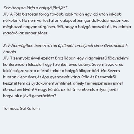
SzV: Hogyan látja a bolygó jövőjét?
JPJ: A Föld biztosan forog tovább, csak talán egy idő után inkább
nélkülünk. Ha nem változtatunk alapvetően gondolkodásmódunkon,
méghozzá nagyon sürgősen, félő, hogy a bolygó bosszút áll, és ledobja
magáról az emberiséget.
SzV: Nemrégiben bemutatták új filmjét, amelynek címe: Gyermekeink
hangja.
JPJ: Tizennyolc évvel ezelőtt Brazíliában, egy világméretű földvédelmi
konferencián felszólalt egy tizenkét éves kislány, Severn Suzuki, és
felelősségre vonta a felnőtteket a bolygó állapotáért. Ma Severn
huszonkilenc éves, és épp gyermekét várja. Róla és üzeneteiről
készítettem az új dokumentumfilmet, amely természetesen ismét
ébreszteni kíván! A nagy kérdés az tehát: emberek, milyen jövőt
hagyunk a jövő generációra?
Tolmács: Gál Katalin