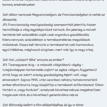
komoly eredményeket.
SzV: Akkor nemcsak Magyarországon, de Franciaországban is nehéz az
ébresztés.
JPJ: Franciaország mezőgazdasági szempontból jelentős, hiszen
termőföldje a világ legjobbjai közé tartozik. Ám jelenleg a művelt
területek két százalékán zajlik csak organikus gazdálkodás.
Kilencvennyolc százalékban a természetellenes megoldások
működnek. Vissza kell térnünk a természettel való harmonikus
együttéléshez, méghozzá sürgősen, mert már így is nagy a baj.
SzV: Hol „csúszott félre” ennyire az ember?
JPJ: Tizenegyezer évig – a második világháború végéig –
tulajdonképpen biotermelés zajlott az egész világon, függetlenül
attól, hogy az adott ország gazdaságilag fejlett volt, vagy
elmaradott. Sajnos 1945. után azonban néhány hatalommal bíró
ember elhatározta, hogy kisajátítja a természeti erőforrásokat. Ekkor
történt a „nagy fordulat”, amelynek következményei meglehetősen
tragikusak ránk, és a következő generációkra nézve.
SzV:
Bátorság kellett a film elkészítéséhez, és így a téma