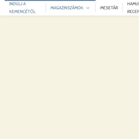
INDULJ A
HAMU
MAGAZINSZÁMOK
MESETÁR
KEMENCÉTŐL
RECE