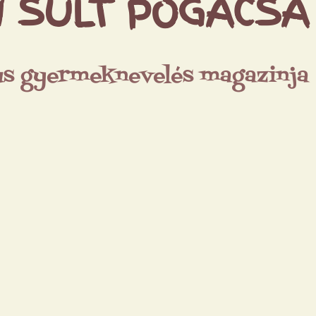
 SÜLT POGÁCSA
us gyermeknevelés magazinja