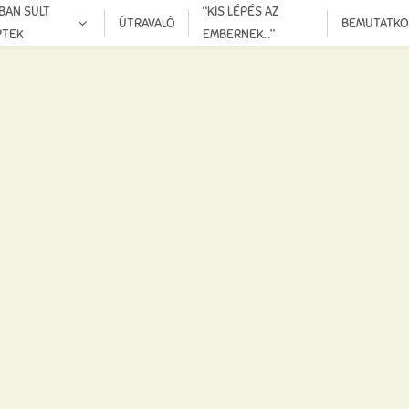
BAN SÜLT
“KIS LÉPÉS AZ
ÚTRAVALÓ
BEMUTATK
PTEK
EMBERNEK…”