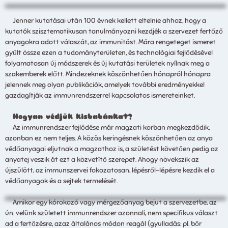
Jenner kutatásai után 100 évnek kellett eltelnie ahhoz, hogy a
kutatók szisztematikusan tanulmányozni kezdjék a szervezet fertőző
anyagokra adott válaszát, az immunitást. Mára rengeteget ismeret
gyűlt össze ezen a tudományterületen, és technológiai fejlődésével
folyamatosan új módszerek és új kutatási területek nyílnak meg a
szakemberek előtt. Mindezeknek köszönhetően hónapról hónapra
jelennek meg olyan publikációk, amelyek további eredményekkel
gazdagítják az immunrendszerrel kapcsolatos ismereteinket.
Hogyan védjük kisbabánkat?
Az immunrendszer fejlődése már magzati korban megkezdődik,
azonban ez nem teljes. A közös keringésnek köszönhetően az anya
védőanyagai eljutnak a magzathoz is, a születést követően pedig az
anyatej veszik át ezt a közvetítő szerepet. Ahogy növekszik az
újszülött, az immunszervei fokozatosan, lépésről-lépésre kezdik el a
védőanyagok és a sejtek termelését.
Amikor egy kórokozó vagy mérgezőanyag bejut a szervezetbe, az
ún. velünk született immunrendszer azonnali, nem specifikus választ
ad a fertőzésre, azaz általános módon reagál (gyulladás: pl. bőr