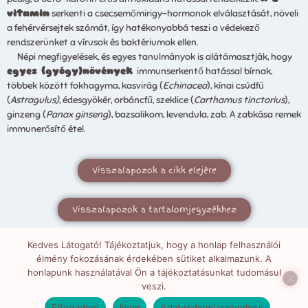
vitamin
serkenti a csecsemőmirigy-hormonok elválasztását, növeli
a fehérvérsejtek számát, így hatékonyabbá teszi a védekező
rendszerünket a vírusok és baktériumok ellen.
Népi megfigyelések, és egyes tanulmányok is alátámasztják, hogy
egyes (gyógy)növények
immunserkentő hatással bírnak,
többek között fokhagyma, kasvirág (
Echinacea
), kínai csúdfű
(
Astragulus)
, édesgyökér, orbáncfű, szeklice (
Carthamus tinctorius
),
ginzeng (
Panax ginseng
), bazsalikom, levendula, zab. A zabkása remek
immunerősítő étel.
Visszalapozok a cikk elejére
Visszalapozok a tartalomjegyzékhez
Kedves Látogató! Tájékoztatjuk, hogy a honlap felhasználói
élmény fokozásának érdekében sütiket alkalmazunk. A
honlapunk használatával Ön a tájékoztatásunkat tudomásul
veszi.
Mesélj, kérdezz, beszélgessünk!
Elfogadom
Nem
Adatvédelmi irányelvek