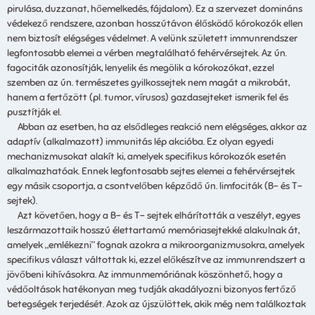
pirulása, duzzanat, hőemelkedés, fájdalom). Ez a szervezet domináns
védekező rendszere, azonban hosszútávon élősködő kórokozók ellen
nem biztosít elégséges védelmet. A velünk született immunrendszer
legfontosabb elemei a vérben megtalálható fehérvérsejtek. Az ún.
fagociták azonosítják, lenyelik és megölik a kórokozókat, ezzel
szemben az ún. természetes gyilkossejtek nem magát a mikrobát,
hanem a fertőzött (pl. tumor, vírusos) gazdasejteket ismerik fel és
pusztítják el.
Abban az esetben, ha az elsődleges reakció nem elégséges, akkor az
adaptív (alkalmazott) immunitás lép akcióba. Ez olyan egyedi
mechanizmusokat alakít ki, amelyek specifikus kórokozók esetén
alkalmazhatóak. Ennek legfontosabb sejtes elemei a fehérvérsejtek
egy másik csoportja, a csontvelőben képződő ún. limfociták (B- és T-
sejtek).
Azt követően, hogy a B- és T- sejtek elhárították a veszélyt, egyes
leszármazottaik hosszú élettartamú memóriasejtekké alakulnak át,
amelyek „emlékezni” fognak azokra a mikroorganizmusokra, amelyek
specifikus választ váltottak ki, ezzel előkészítve az immunrendszert a
jövőbeni kihívásokra. Az immunmemóriának köszönhető, hogy a
védőoltások hatékonyan meg tudják akadályozni bizonyos fertőző
betegségek terjedését. Azok az újszülöttek, akik még nem találkoztak