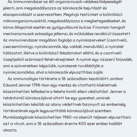
Az immunrendszer az élő organizmusok védekezőképességét
jelenti, ami megakadályozza az kórokozók bejutását és
elszaporodását a szervezetben. Megóvja testünket a különböző
mikroorganizmusoktól, megakadályozza a megbetegedéseket, és
kóros állapotok esetén ez gyógyulásunk kulcsa. Finoman hangolt
mechanizmusok sokasága jellemzi, és működése rendkívül összetett.
Az immunrendszer magában foglalja a nyirokszerveket (csontvelő,
csecsemőmirigy, nyirokcsomók, lép, vakbél, mandulák), a nyirokér
hálózatot, illetve a különböző feladatokat ellátó, és a csontvelő
őssejtjeiből származó fehérvérsejteket. A nyirok egy vízszerű folyadék,
ami a szövetekben képződik, nyirokerek továbbítják a
nyirokcsomókba, ahol a kórokozók elpusztítása zajlik.
Az immunológia története a 18. században kezdődött, amikor
Edward Jenner 1798-ban egy merész és vitatható kísérletnek
köszönhetően felfedezte a fekete himlő elleni védőoltást. Jenner a
tehénhimlő kórokozójával oltott be egy gyereket, aminek
köszönhetően később az alany védettnek bizonyult az emberiség
történetének egyik legpusztítóbb kórokozójával szemben.
Munkásságának köszönhetően 1980-ra sikerült teljesen elpusztítani
azt a vírust, ami a 18. században évente 400 ezer ember halálát
okozta.