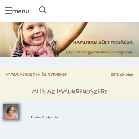
menu
HAMUBAN SÜLT POGÁCSA
A holisztikus gyermeknevelés magazinja
IMMUNRENDSZER ÉS GYEREKEK
2019. október
MI IS AZ IMMUNRENDSZER?
Dimény Orsolya írása