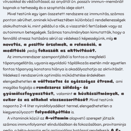
vírusokkal és védőoltással, az anyától ún. passzív immun-memóriát
kapnak a terhesség és a szoptatás ideje alatt.
Mivel testünk egy igen összetett rendszere az immunitás, számos
ponton sérülhet, aminek következtében különböző rendellenességek
alakulhatnak ki, mint például a rák, a visszatérő fertőzések vagy az
autoimmun betegségek. Számos tanulmányban kimutatták, hogy a
fennálló stressz hatására sérül az védekező képességünk, míg
a
nevetés, a pozitív érzelmek, a relaxáció, a
meditáció
pedig
fokozzák az aktivitását.
Az immunrendszer szempontjából is fontos a megfelelő
tápanyagellátás, ugyanis egyoldalú táplálkozás esetén már egyetlen
fontos tápanyag konstans hiánya is akadályozhatja az aktivitását.
Védekező rendszerünk optimális működtetése érdekében
elengedhetetlen
a változatos és egészséges étrend,
ami
magába foglalja a
rendszeres zöldség- és
gyümölcsfogyasztást,
valamint
a húskészítmények, a
cukor és az alkohol visszaszorítását
. Mivel testünk
naponta 2-4 liter nyirokfolyadékot termel, elengedhetetlen a
kiegyensúlyozott
folyadékpótlás
is.
A vitaminok közül az
A-vitamin
alapvető szerepet játszik
számos immunfolyamat elindulásában és fokozásában, provitaminja
pedig, a béta-karotin erős antioxidáns hatással rendelkezik.
A C-