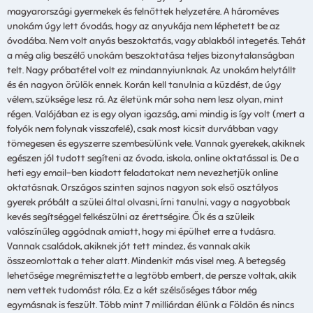
magyarországi gyermekek és felnőttek helyzetére. A hároméves
unokám úgy lett óvodás, hogy az anyukája nem léphetett be az
óvodába. Nem volt anyás beszoktatás, vagy ablakból integetés. Tehát
a még alig beszélő unokám beszoktatása teljes bizonytalanságban
telt. Nagy próbatétel volt ez mindannyiunknak. Az unokám helytállt
és én nagyon örülök ennek. Korán kell tanulnia a küzdést, de úgy
vélem, szüksége lesz rá. Az életünk már soha nem lesz olyan, mint
régen. Valójában ez is egy olyan igazság, ami mindig is így volt (mert a
folyók nem folynak visszafelé), csak most kicsit durvábban vagy
tömegesen és egyszerre szembesülünk vele. Vannak gyerekek, akiknek
egészen jól tudott segíteni az óvoda, iskola, online oktatással is. De a
heti egy email-ben kiadott feladatokat nem nevezhetjük online
oktatásnak. Országos szinten sajnos nagyon sok első osztályos
gyerek próbált a szülei által olvasni, írni tanulni, vagy a nagyobbak
kevés segítséggel felkészülni az érettségire. Ők és a szüleik
valószínűleg aggódnak amiatt, hogy mi épülhet erre a tudásra.
Vannak családok, akiknek jót tett mindez, és vannak akik
összeomlottak a teher alatt. Mindenkit más visel meg. A betegség
lehetősége megrémisztette a legtöbb embert, de persze voltak, akik
nem vettek tudomást róla. Ez a két szélsőséges tábor még
egymásnak is feszült. Több mint 7 milliárdan élünk a Földön és nincs