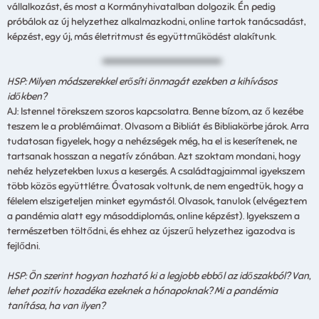
vállalkozást, és most a Kormányhivatalban dolgozik. Én pedig
próbálok az új helyzethez alkalmazkodni, online tartok tanácsadást,
képzést, egy új, más életritmust és együttműködést alakítunk.
HSP: Milyen módszerekkel erősíti önmagát ezekben a kihívásos
időkben?
AJ: Istennel törekszem szoros kapcsolatra. Benne bízom, az ő kezébe
teszem le a problémáimat. Olvasom a Bibliát és Bibliakörbe járok. Arra
tudatosan figyelek, hogy a nehézségek még, ha el is keserítenek, ne
tartsanak hosszan a negatív zónában. Azt szoktam mondani, hogy
nehéz helyzetekben luxus a kesergés. A családtagjaimmal igyekszem
több közös együttlétre. Óvatosak voltunk, de nem engedtük, hogy a
félelem elszigeteljen minket egymástól. Olvasok, tanulok (elvégeztem
a pandémia alatt egy másoddiplomás, online képzést). Igyekszem a
természetben töltődni, és ehhez az újszerű helyzethez igazodva is
fejlődni.
HSP: Ön szerint hogyan hozható ki a legjobb ebből az időszakból? Van,
lehet pozitív hozadéka ezeknek a hónapoknak? Mi a pandémia
tanítása, ha van ilyen?