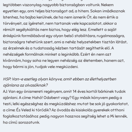
legtöbben viszonylag nagyobb biztonságban voltunk. Nekem
egyetlen egy, ami teljes biztonságot ad, a hitem. Sokan imádkoznak
Istenhez, ha bajba kerülnek, de ha nem ismerik Őt, és nem értik a
törvényeit, az ígéreteit, nem tartanak vele kapcsolatot, akkor a
rémült segélykiáltás nem biztos, hogy elég lesz. Emellett a saját
énképünk formálásával egy olyan belső stabilitásra, rugalmasságra,
biztonságra tehetünk szert, ami a nehéz helyzetekben tisztán látást,
az érzelmek és a tudatosság kézben tartását segíthetik elő. A
nehézségek formálnak minket a leginkább. Ezért én nem azt
kívánnám, hogy soha ne legyen nehézség az életemben, hanem azt,
hogy bármi is jön, tudjak vele megküzdeni.
HSP: Van-e esetleg olyan könyve, amit ebben az élethelyzetben
ajánlana az olvasóknak?
AJ: Van egy önismereti regényem, amit 14 éves kortól bárkinek tudok
ajánlani. A címe: Hahó! Odabent vagy? Egy másik könyvem pedig a
testi, lelki egészséghez és megküzdéshez mutat be sok jó gyakorlatot,
a címe: És Veled ki törődik? Az óvodás és kisiskolás gyerekek otthoni
foglalkoztatásához pedig nagyon hasznos segítség lehet a Mi lennék,
ha című sorozatunk.