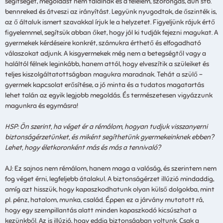
segítséget, megoldást nem találnak és a félelem, szorongás, düh stb.
bennreked és átveszi az irányítást. Legyünk nyugodtak, de őszinték is,
az ő általuk ismert szavakkal írjuk le a helyzetet. Figyeljünk rájuk értő
figyelemmel, segítsük abban őket, hogy jól ki tudják fejezni magukat. A
gyermekek kérdéseire konkrét, számukra érthető és elfogadható
válaszokat adjunk. A kisgyermekek még nem a betegségtől vagy a
haláltól félnek leginkább, hanem attól, hogy elveszítik a szüleiket és
teljes kiszolgáltatottságban magukra maradnak. Tehát a szülő –
gyermek kapcsolat erősítése, a jó minta és a tudatos magatartás
lehet talán az egyik legjobb megoldás. És természetesen vigyázzunk
magunkra és egymásra!
HSP: Ön szerint, ha véget ér a rémálom, hogyan tudjuk visszanyerni
biztonságérzetünket, és miként segíthetünk gyermekeinknek ebben?
Lehet, hogy életkoronként más és más a tennivaló?
AJ: Ez sajnos nem rémálom, hanem maga a valóság, és szerintem nem
fog véget érni, legfeljebb átalakul. A biztonságérzet illúzió mindaddig,
amíg azt hisszük, hogy kapaszkodhatunk olyan külső dolgokba, mint
pl. pénz, hatalom, munka, család. Éppen ez a járvány mutatott rá,
hogy egy szempillantás alatt minden kapaszkodó kicsúszhat a
kezünkből. Az is illúzió, hogy eddig biztonságban voltunk. Csak a