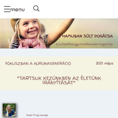
menu
HAMUBAN SÜLT POGÁCSA
A holisztikus gyermeknevelés magazinja
FÓKUSZBAN A KORONAGENERÁCIÓ
2021. május
“TARTSUK KEZÜNKBEN AZ ÉLETÜNK
IRÁNYÍTÁSÁT”
Szabó Virág interjúja