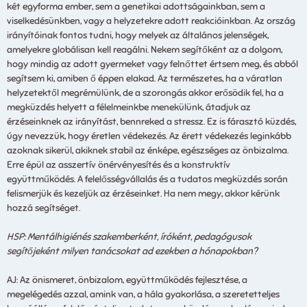
két egyforma ember, sem a genetikai adottságainkban, sem a
viselkedésünkben, vagy a helyzetekre adott reakcióinkban. Az ország
irányítóinak fontos tudni, hogy melyek az általános jelenségek,
amelyekre globálisan kell reagálni. Nekem segítőként az a dolgom,
hogy mindig az adott gyermeket vagy felnőttet értsem meg, és abból
segítsem ki, amiben ő éppen elakad. Az természetes, ha a váratlan
helyzetektől megrémülünk, de a szorongás akkor erősödik fel, ha a
megküzdés helyett a félelmeinkbe menekülünk, átadjuk az
érzéseinknek az irányítást, bennreked a stressz. Ez is fárasztó küzdés,
úgy nevezzük, hogy éretlen védekezés. Az érett védekezés leginkább
azoknak sikerül, akiknek stabil az énképe, egészséges az önbizalma.
Erre épül az asszertív önérvényesítés és a konstruktív
együttműködés. A felelősségvállalás és a tudatos megküzdés során
felismerjük és kezeljük az érzéseinket. Ha nem megy, akkor kérünk
hozzá segítséget.
HSP: Mentálhigiénés szakemberként, íróként, pedagógusok
segítőjeként milyen tanácsokat ad ezekben a hónapokban?
AJ: Az önismeret, önbizalom, együttműködés fejlesztése, a
megelégedés azzal, amink van, a hála gyakorlása, a szeretetteljes