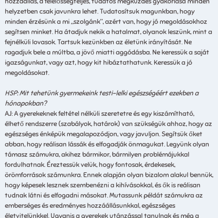
hozzáállás, a felelősségteljes, tudatos megküzdés gyakorlása minden
helyzetben csak javunkra lehet. Tudatosítsuk magunkban, hogy
minden érzésünk a mi „szolgánk”, azért van, hogy jó megoldásokhoz
segítsen minket. Ha átadjuk nekik a hatalmat, olyanok leszünk, mint a
fejnélküli lovasok. Tartsuk kezünkben az életünk irányítását. Ne
ragadjuk bele a múltba, a jövő miatti aggódásba. Ne keressük a saját
igazságunkat, vagy azt, hogy kit hibáztathatunk. Keressük a jó
megoldásokat.
HSP: Mit tehetünk gyermekeink testi-lelki egészségéért ezekben a
hónapokban?
AJ: A gyerekeknek feltétel nélküli szeretetre és egy kiszámítható,
élhető rendszerre (szabályok, határok) van szükségük ahhoz, hogy az
egészséges énképük megalapozódjon, vagy javuljon. Segítsük őket
abban, hogy reálisan lássák és elfogadják önmagukat. Legyünk olyan
támasz számukra, akihez bármikor, bármilyen problémájukkal
fordulhatnak. Éreztessük velük, hogy fontosak, érdekesek,
örömforrások számunkra. Ennek alapján olyan bizalom alakul bennük,
hogy képesek lesznek szembenézni a kihívásokkal, és ők is reálisan
tudnak látni és elfogadni másokat. Mutassunk példát számukra az
emberséges és eredményes hozzáállásunkkal, egészséges
életvitelünkkel. Ugyanis a gyerekek utánzással tanulnak és még a