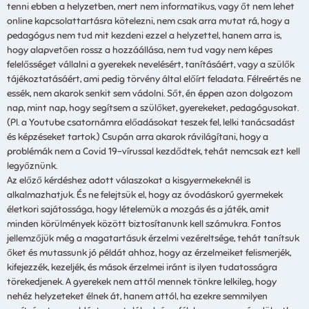
tenni ebben a helyzetben, mert nem informatikus, vagy őt nem lehet
online kapcsolattartásra kötelezni, nem csak arra mutat rá, hogy a
pedagógus nem tud mit kezdeni ezzel a helyzettel, hanem arra is,
hogy alapvetően rossz a hozzáállása, nem tud vagy nem képes
felelősséget vállalni a gyerekek nevelésért, tanításáért, vagy a szülők
tájékoztatásáért, ami pedig törvény által előírt feladata. Félreértés ne
essék, nem akarok senkit sem vádolni. Sőt, én éppen azon dolgozom
nap, mint nap, hogy segítsem a szülőket, gyerekeket, pedagógusokat.
(Pl. a Youtube csatornámra előadásokat teszek fel, lelki tanácsadást
és képzéseket tartok.) Csupán arra akarok rávilágítani, hogy a
problémák nem a Covid 19-vírussal kezdődtek, tehát nemcsak ezt kell
legyőznünk.
Az előző kérdéshez adott válaszokat a kisgyermekeknél is
alkalmazhatjuk. És ne felejtsük el, hogy az óvodáskorú gyermekek
életkori sajátossága, hogy lételemük a mozgás és a játék, amit
minden körülmények között biztosítanunk kell számukra. Fontos
jellemzőjük még a magatartásuk érzelmi vezéreltsége, tehát tanítsuk
őket és mutassunk jó példát ahhoz, hogy az érzelmeiket felismerjék,
kifejezzék, kezeljék, és mások érzelmei iránt is ilyen tudatosságra
törekedjenek. A gyerekek nem attól mennek tönkre lelkileg, hogy
nehéz helyzeteket élnek át, hanem attól, ha ezekre semmilyen