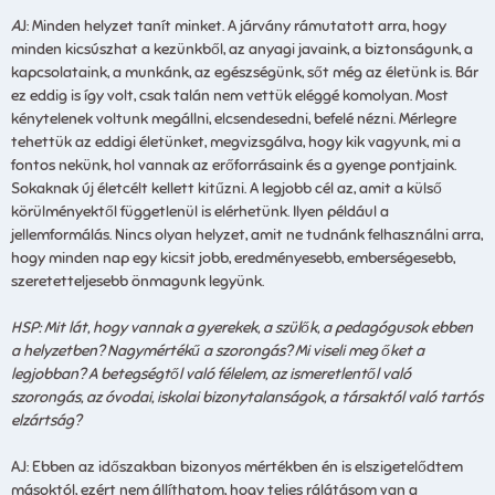
A
J: Minden helyzet tanít minket. A járvány rámutatott arra, hogy
minden kicsúszhat a kezünkből, az anyagi javaink, a biztonságunk, a
kapcsolataink, a munkánk, az egészségünk, sőt még az életünk is. Bár
ez eddig is így volt, csak talán nem vettük eléggé komolyan. Most
kénytelenek voltunk megállni, elcsendesedni, befelé nézni. Mérlegre
tehettük az eddigi életünket, megvizsgálva, hogy kik vagyunk, mi a
fontos nekünk, hol vannak az erőforrásaink és a gyenge pontjaink.
Sokaknak új életcélt kellett kitűzni. A legjobb cél az, amit a külső
körülményektől függetlenül is elérhetünk. Ilyen például a
jellemformálás. Nincs olyan helyzet, amit ne tudnánk felhasználni arra,
hogy minden nap egy kicsit jobb, eredményesebb, emberségesebb,
szeretetteljesebb önmagunk legyünk.
HSP: Mit lát, hogy vannak a gyerekek, a szülők, a pedagógusok ebben
a helyzetben? Nagymértékű a szorongás? Mi viseli meg őket a
legjobban? A betegségtől való félelem, az ismeretlentől való
szorongás, az óvodai, iskolai bizonytalanságok, a társaktól való tartós
elzártság?
AJ: Ebben az időszakban bizonyos mértékben én is elszigetelődtem
másoktól, ezért nem állíthatom, hogy teljes rálátásom van a