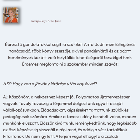
Interjúalany: Antal Judit
Ébresztő gondolatokkal segíti a szülőket Antal Judit mentálhigiénés
tanácsadó, több könyv szerzője, akivel pandémiáról és az adott
körülmények között való helytállás lehetőségeiről beszélgettünk.
Érdemes megfontolni a szakember minden szavát!
HSP: Hogy van a járvány kitörése után egy évvel?
AJ: Köszönöm, a helyzethez képest jól. Folyamatos újratervezésben
vagyok. Tavaly tavaszig a férjemmel dolgoztunk együtt a saját
vállalkozásunkban. Előadásokat, képzéseket tartottunk szülők és
pedagógusok számára. Amikor a tavaszi idény beindult volna, minden
munkánk elúszott. Először kivártunk, reménykedtünk, hogy legkésőbb
az őszi képzésekig visszaáll a régi rend, és addig a vésztartalékok
kitartanak. De nem így lett. A férjem végül elhagyta a családi