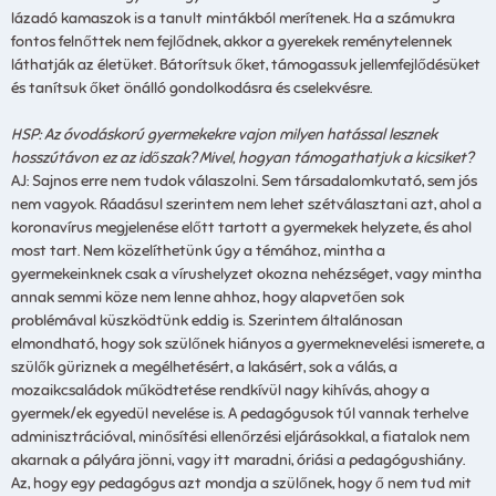
lázadó kamaszok is a tanult mintákból merítenek. Ha a számukra
fontos felnőttek nem fejlődnek, akkor a gyerekek reménytelennek
láthatják az életüket. Bátorítsuk őket, támogassuk jellemfejlődésüket
és tanítsuk őket önálló gondolkodásra és cselekvésre.
HSP: Az óvodáskorú gyermekekre vajon milyen hatással lesznek
hosszútávon ez az időszak? Mivel, hogyan támogathatjuk a kicsiket?
AJ: Sajnos erre nem tudok válaszolni. Sem társadalomkutató, sem jós
nem vagyok. Ráadásul szerintem nem lehet szétválasztani azt, ahol a
koronavírus megjelenése előtt tartott a gyermekek helyzete, és ahol
most tart. Nem közelíthetünk úgy a témához, mintha a
gyermekeinknek csak a vírushelyzet okozna nehézséget, vagy mintha
annak semmi köze nem lenne ahhoz, hogy alapvetően sok
problémával küszködtünk eddig is. Szerintem általánosan
elmondható, hogy sok szülőnek hiányos a gyermeknevelési ismerete, a
szülők güriznek a megélhetésért, a lakásért, sok a válás, a
mozaikcsaládok működtetése rendkívül nagy kihívás, ahogy a
gyermek/ek egyedül nevelése is. A pedagógusok túl vannak terhelve
adminisztrációval, minősítési ellenőrzési eljárásokkal, a fiatalok nem
akarnak a pályára jönni, vagy itt maradni, óriási a pedagógushiány.
Az, hogy egy pedagógus azt mondja a szülőnek, hogy ő nem tud mit