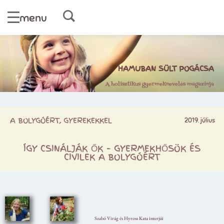
menu
HAMUBAN SÜLT POGÁCSA
A holisztikus gyermeknevelés magazinja
A BOLYGÓÉRT, GYEREKEKKEL
2019. július
ÍGY CSINÁLJÁK ŐK – GYERMEKHŐSÖK ÉS
CIVILEK A BOLYGÓÉRT
Szabó Virág és Hyross Kata interjúi