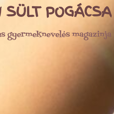
 SÜLT POGÁCSA
us gyermeknevelés magazinja